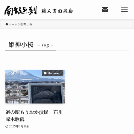
ホーム
姫神小桜
姫神小桜
– tag –
Monument
道の駅もりおか渋民 石川
啄木歌碑
2025年3月18日