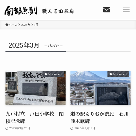
ホーム
2025年
3月
2025年3月
– date –
Monument
Monument
九戸村立 戸田小学校 閉
道の駅もりおか渋民 石川
校記念碑
啄木歌碑
2025年3月20日
2025年3月18日