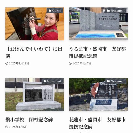
Others
Monument
【おばんですいわて】に出
うるま市・盛岡市 友好都
演
市提携記念碑
2025年1月11日
2025年1月7日
Monument
Monument
繋小学校 閉校記念碑
花蓮市・盛岡市 友好都市
提携記念碑
2025年1月6日